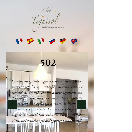
502
Questo accogliente appartamento recentemente
ristrutturato ha una superficie di circa 49 m2 e
terrazzi di 40 m2. Ha un ampio soggiorno con
divano / letto e una camera da letto con letto
matrimoniale e armadio a muro. Il bagno con
doccia, wc e lavatrcie. La cucina collegata al
soggiorno è completamente attrezzata. installato
Wifi. Le lenzuola e gli asciugamani sono forniti.