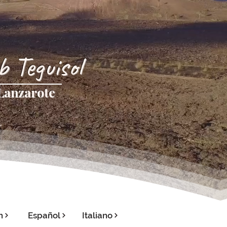
b Teguisol
Lanzarote
h
Español
Italiano