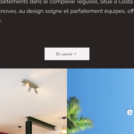
partements dans le complexe Teguisol, situe a Cost
oves, au design soigne et parfaitement équipes, off
.
En savoir +
e