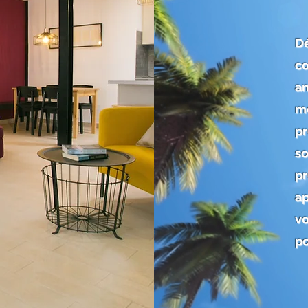
D
c
a
m
p
s
p
a
vo
po