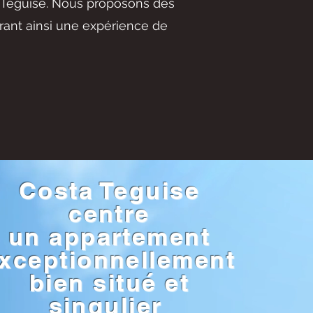
a Teguise. Nous proposons des
rant ainsi une expérience de
Costa Teguise
centre
un appartement
xceptionnellement
bien situé et
singulier