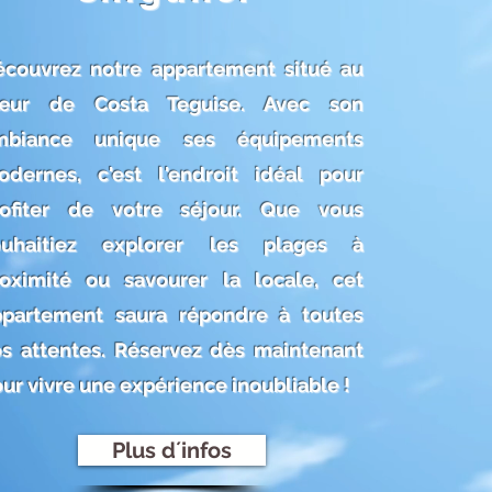
écouvrez notre appartement situé au
œur de Costa Teguise. Avec son
mbiance unique ses équipements
odernes, c'est l'endroit idéal pour
rofiter de votre séjour. Que vous
ouhaitiez explorer les plages à
roximité ou savourer la locale, cet
ppartement saura répondre à toutes
s attentes. Réservez dès maintenant
ur vivre une expérience inoubliable !
Plus d´infos