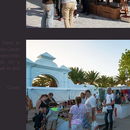
 Dans le
iste César
mercredis
00. On y
nat et des
o, Costa