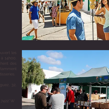
uvert les
 à 14h00,
chent des
notamment
isseries.
guez, 32,
.7422° W