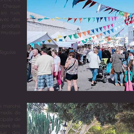
. Chaque
les rues
avec des
produits
musique
 Teguise
Ce marché
amedis de
cipale de
ndent des
 que des