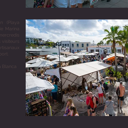
n (Playa
de Marina
mercredis
visiteurs
rtisanaux
port.
a Blanca