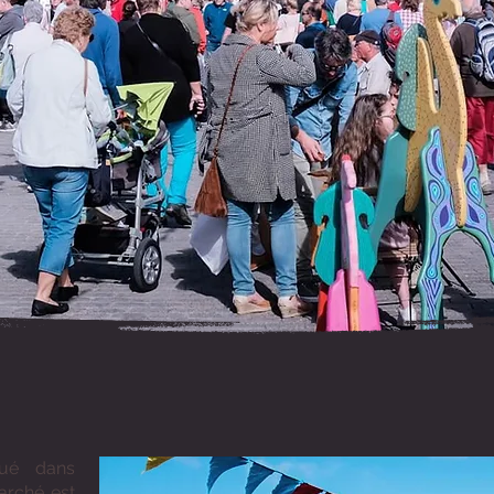
tué dans
marché est