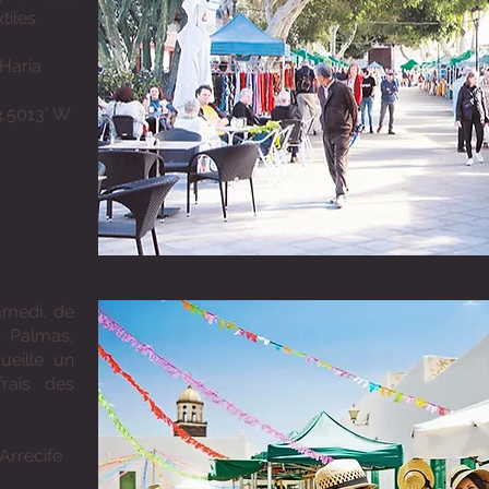
tiles.
 Haría
3.5013° W
amedi, de
s Palmas,
ueille un
rais des
Arrecife